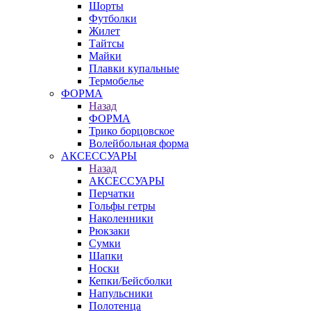
Шорты
Футболки
Жилет
Тайтсы
Майки
Плавки купальные
Термобелье
ФОРМА
Назад
ФОРМА
Трико борцовское
Волейбольная форма
АКСЕССУАРЫ
Назад
АКСЕССУАРЫ
Перчатки
Гольфы гетры
Наколенники
Рюкзаки
Сумки
Шапки
Носки
Кепки/Бейсболки
Напульсники
Полотенца