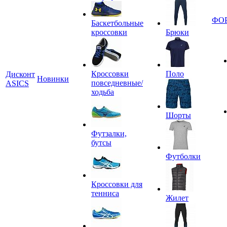
ФО
Баскетбольные
кроссовки
Брюки
Кроссовки
Поло
Дисконт
Новинки
повседневные/
ASICS
ходьба
Шорты
Футзалки,
бутсы
Футболки
Кроссовки для
тенниса
Жилет