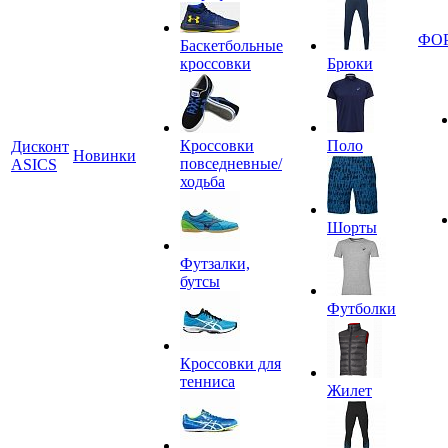
ФО
Баскетбольные
кроссовки
Брюки
Кроссовки
Поло
Дисконт
Новинки
повседневные/
ASICS
ходьба
Шорты
Футзалки,
бутсы
Футболки
Кроссовки для
тенниса
Жилет