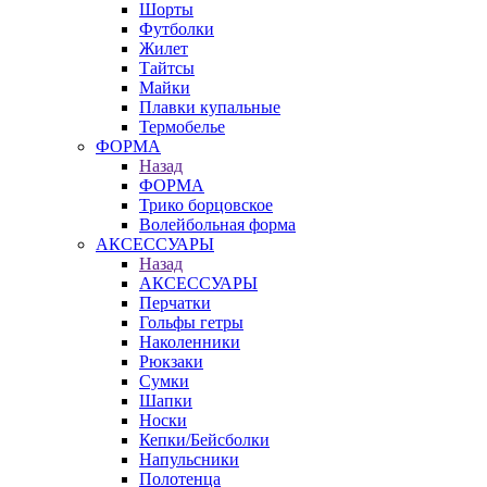
Шорты
Футболки
Жилет
Тайтсы
Майки
Плавки купальные
Термобелье
ФОРМА
Назад
ФОРМА
Трико борцовское
Волейбольная форма
АКСЕССУАРЫ
Назад
АКСЕССУАРЫ
Перчатки
Гольфы гетры
Наколенники
Рюкзаки
Сумки
Шапки
Носки
Кепки/Бейсболки
Напульсники
Полотенца