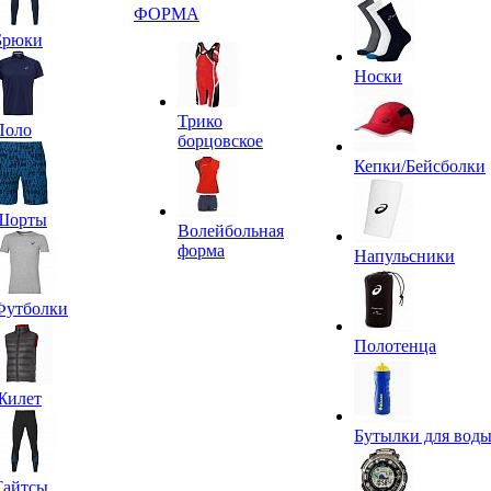
ФОРМА
Брюки
Носки
Трико
Поло
борцовское
Кепки/Бейсболки
Шорты
Волейбольная
форма
Напульсники
Футболки
Полотенца
Жилет
Бутылки для вод
Тайтсы