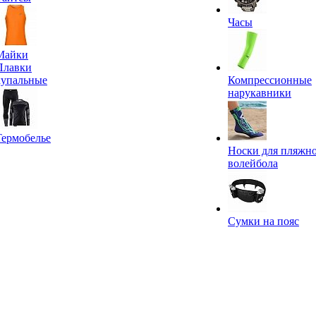
Часы
Майки
Плавки
купальные
Компрессионные
нарукавники
Термобелье
Носки для пляжн
волейбола
Сумки на пояс