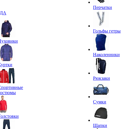
Перчатки
ДА
Гольфы гетры
Пуховики
Наколенники
Куртки
Рюкзаки
Спортивные
костюмы
Сумки
Толстовки
Шапки