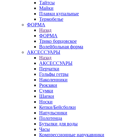
Тайтсы
Майки
Плавки купальные
Термобелье
ФОРМА
Назад
ФОРМА
Трико борцовское
Волейбольная форма
АКСЕССУАРЫ
Назад
АКСЕССУАРЫ
Перчатки
Гольфы гетры
Наколенники
Рюкзаки
Сумки
Шапки
Носки
Кепки/Бейсболки
Напульсники
Полотенца
Бутылки для воды
Часы
Компрессионные нарукавники