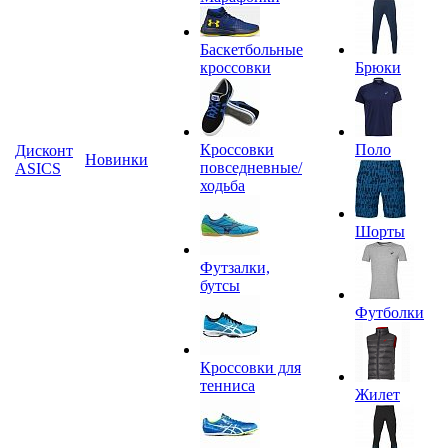
Баскетбольные
кроссовки
Брюки
Кроссовки
Поло
Дисконт
Новинки
повседневные/
ASICS
ходьба
Шорты
Футзалки,
бутсы
Футболки
Кроссовки для
тенниса
Жилет