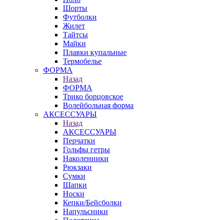
Шорты
Футболки
Жилет
Тайтсы
Майки
Плавки купальные
Термобелье
ФОРМА
Назад
ФОРМА
Трико борцовское
Волейбольная форма
АКСЕССУАРЫ
Назад
АКСЕССУАРЫ
Перчатки
Гольфы гетры
Наколенники
Рюкзаки
Сумки
Шапки
Носки
Кепки/Бейсболки
Напульсники