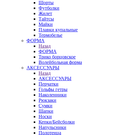
Шорты
Футболки
Жилет
Тайтсы
Майки
Плавки купальные
Термобелье
ФОРМА
Назад
ФОРМА
Трико борцовское
Волейбольная форма
АКСЕССУАРЫ
Назад
АКСЕССУАРЫ
Перчатки
Гольфы гетры
Наколенники
Рюкзаки
Сумки
Шапки
Носки
Кепки/Бейсболки
Напульсники
Полотенца