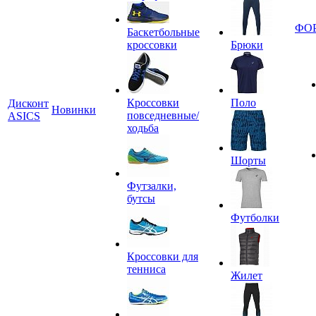
ФО
Баскетбольные
кроссовки
Брюки
Кроссовки
Поло
Дисконт
Новинки
повседневные/
ASICS
ходьба
Шорты
Футзалки,
бутсы
Футболки
Кроссовки для
тенниса
Жилет