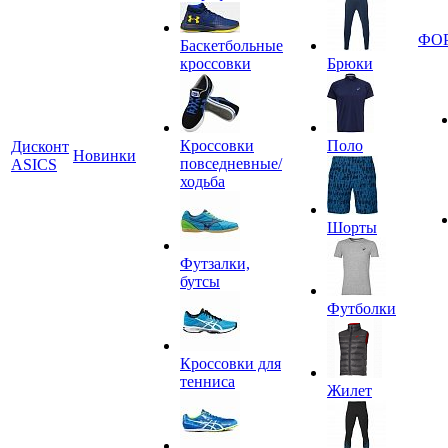
ФО
Баскетбольные
кроссовки
Брюки
Кроссовки
Поло
Дисконт
Новинки
повседневные/
ASICS
ходьба
Шорты
Футзалки,
бутсы
Футболки
Кроссовки для
тенниса
Жилет