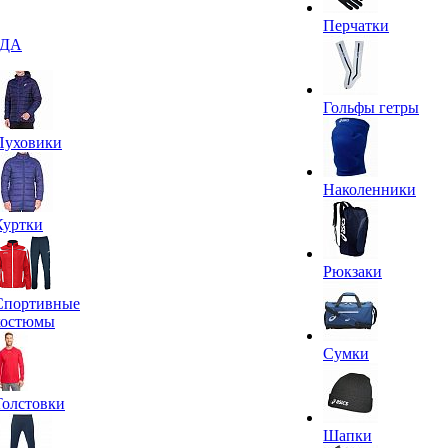
Перчатки
ДА
Гольфы гетры
Пуховики
Наколенники
Куртки
Рюкзаки
Спортивные
костюмы
Сумки
Толстовки
Шапки