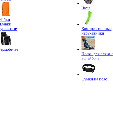
Часы
Майки
Плавки
купальные
Компрессионные
нарукавники
Термобелье
Носки для пляжн
волейбола
Сумки на пояс