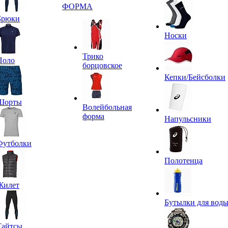
ФОРМА
Брюки
Носки
Трико
Поло
борцовское
Кепки/Бейсболки
Шорты
Волейбольная
форма
Напульсники
Футболки
Полотенца
Жилет
Бутылки для вод
Тайтсы