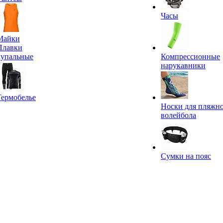
Часы
Майки
Плавки
купальные
Компрессионные
нарукавники
Термобелье
Носки для пляжн
волейбола
Сумки на пояс