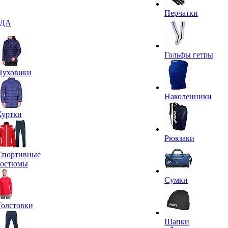
Перчатки
ДА
Гольфы гетры
Пуховики
Наколенники
Куртки
Рюкзаки
Спортивные
костюмы
Сумки
Толстовки
Шапки