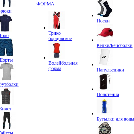
ФОРМА
Брюки
Носки
Трико
Поло
борцовское
Кепки/Бейсболки
Шорты
Волейбольная
форма
Напульсники
Футболки
Полотенца
Жилет
Бутылки для вод
Тайтсы