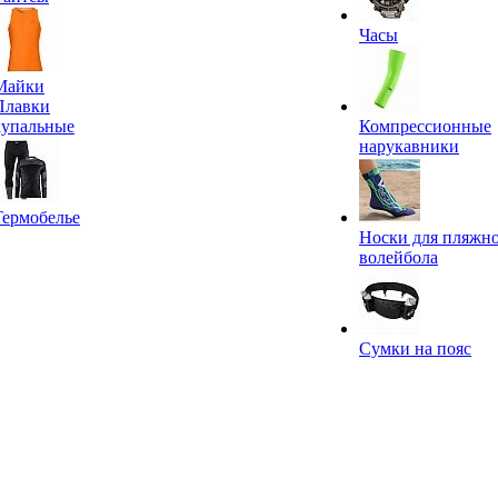
Часы
Майки
Плавки
купальные
Компрессионные
нарукавники
Термобелье
Носки для пляжн
волейбола
Сумки на пояс