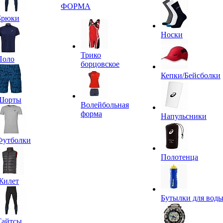
ФОРМА
Брюки
Носки
Трико
Поло
борцовское
Кепки/Бейсболки
Шорты
Волейбольная
форма
Напульсники
Футболки
Полотенца
Жилет
Бутылки для вод
Тайтсы