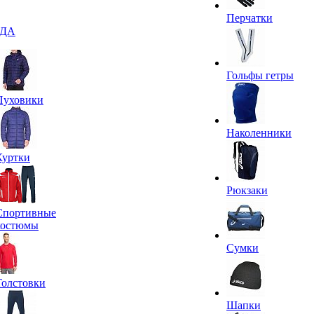
Перчатки
ДА
Гольфы гетры
Пуховики
Наколенники
Куртки
Рюкзаки
Спортивные
костюмы
Сумки
Толстовки
Шапки