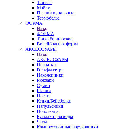
Тайтсы
Майки
Плавки купальные
Термобелье
ФОРМА
Назад
ФОРМА
Трико борцовское
Волейбольная форма
АКСЕССУАРЫ
Назад
АКСЕССУАРЫ
Перчатки
Гольфы гетры
Наколенники
Рюкзаки
Сумки
Шапки
Носки
Кепки/Бейсболки
Напульсники
Полотенца
Бутылки для воды
Часы
Компрессионные нарукавники