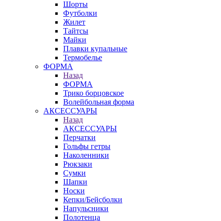
Шорты
Футболки
Жилет
Тайтсы
Майки
Плавки купальные
Термобелье
ФОРМА
Назад
ФОРМА
Трико борцовское
Волейбольная форма
АКСЕССУАРЫ
Назад
АКСЕССУАРЫ
Перчатки
Гольфы гетры
Наколенники
Рюкзаки
Сумки
Шапки
Носки
Кепки/Бейсболки
Напульсники
Полотенца