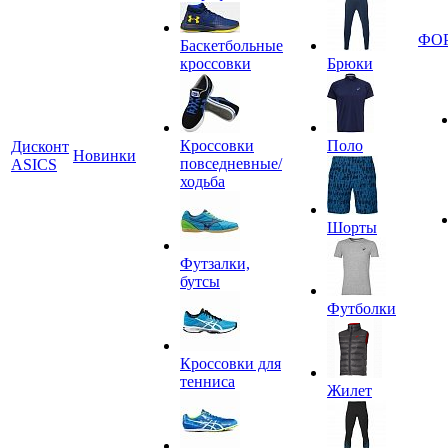
ФО
Баскетбольные
кроссовки
Брюки
Кроссовки
Поло
Дисконт
Новинки
повседневные/
ASICS
ходьба
Шорты
Футзалки,
бутсы
Футболки
Кроссовки для
тенниса
Жилет