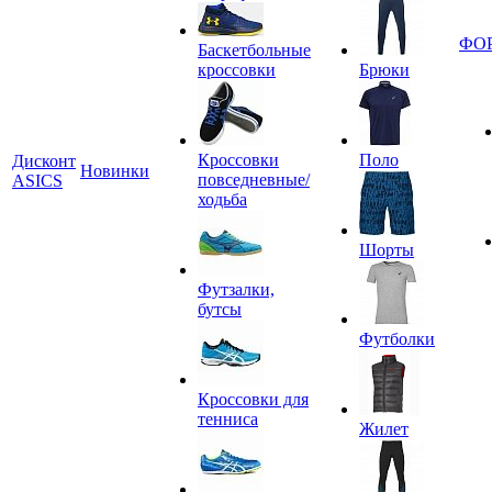
ФО
Баскетбольные
кроссовки
Брюки
Кроссовки
Поло
Дисконт
Новинки
повседневные/
ASICS
ходьба
Шорты
Футзалки,
бутсы
Футболки
Кроссовки для
тенниса
Жилет