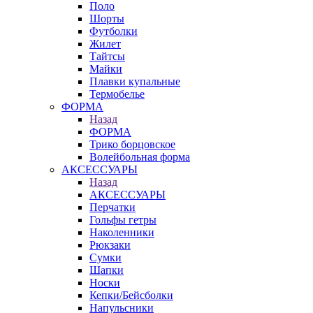
Поло
Шорты
Футболки
Жилет
Тайтсы
Майки
Плавки купальные
Термобелье
ФОРМА
Назад
ФОРМА
Трико борцовское
Волейбольная форма
АКСЕССУАРЫ
Назад
АКСЕССУАРЫ
Перчатки
Гольфы гетры
Наколенники
Рюкзаки
Сумки
Шапки
Носки
Кепки/Бейсболки
Напульсники