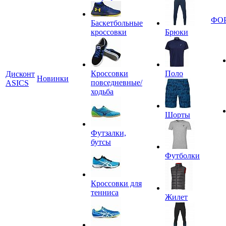
ФО
Баскетбольные
кроссовки
Брюки
Кроссовки
Поло
Дисконт
Новинки
повседневные/
ASICS
ходьба
Шорты
Футзалки,
бутсы
Футболки
Кроссовки для
тенниса
Жилет