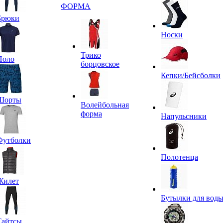
ФОРМА
Брюки
Носки
Трико
Поло
борцовское
Кепки/Бейсболки
Шорты
Волейбольная
форма
Напульсники
Футболки
Полотенца
Жилет
Бутылки для вод
Тайтсы