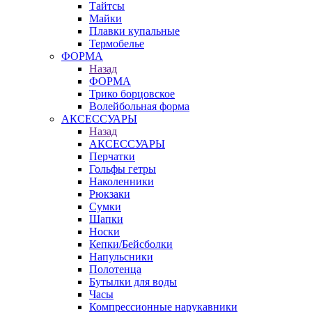
Тайтсы
Майки
Плавки купальные
Термобелье
ФОРМА
Назад
ФОРМА
Трико борцовское
Волейбольная форма
АКСЕССУАРЫ
Назад
АКСЕССУАРЫ
Перчатки
Гольфы гетры
Наколенники
Рюкзаки
Сумки
Шапки
Носки
Кепки/Бейсболки
Напульсники
Полотенца
Бутылки для воды
Часы
Компрессионные нарукавники