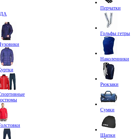
Перчатки
ДА
Гольфы гетры
Пуховики
Наколенники
Куртки
Рюкзаки
Спортивные
костюмы
Сумки
Толстовки
Шапки