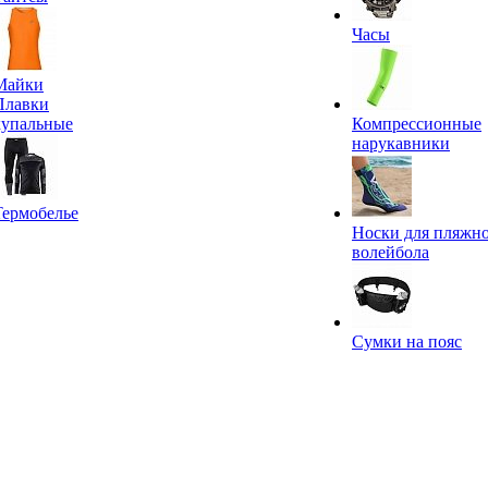
Часы
Майки
Плавки
купальные
Компрессионные
нарукавники
Термобелье
Носки для пляжн
волейбола
Сумки на пояс