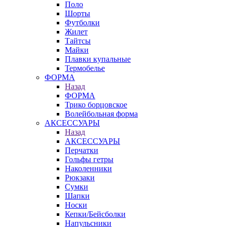
Поло
Шорты
Футболки
Жилет
Тайтсы
Майки
Плавки купальные
Термобелье
ФОРМА
Назад
ФОРМА
Трико борцовское
Волейбольная форма
АКСЕССУАРЫ
Назад
АКСЕССУАРЫ
Перчатки
Гольфы гетры
Наколенники
Рюкзаки
Сумки
Шапки
Носки
Кепки/Бейсболки
Напульсники