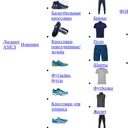
ФО
Баскетбольные
кроссовки
Брюки
Кроссовки
Поло
Дисконт
Новинки
повседневные/
ASICS
ходьба
Шорты
Футзалки,
бутсы
Футболки
Кроссовки для
тенниса
Жилет