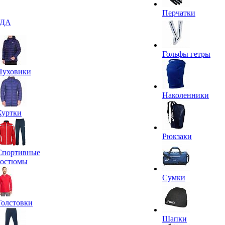
Перчатки
ДА
Гольфы гетры
Пуховики
Наколенники
Куртки
Рюкзаки
Спортивные
костюмы
Сумки
Толстовки
Шапки