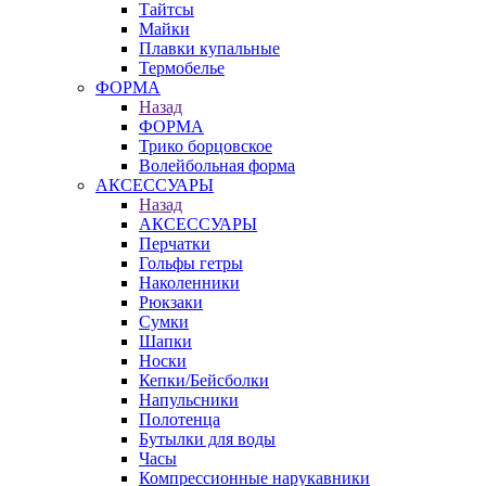
Тайтсы
Майки
Плавки купальные
Термобелье
ФОРМА
Назад
ФОРМА
Трико борцовское
Волейбольная форма
АКСЕССУАРЫ
Назад
АКСЕССУАРЫ
Перчатки
Гольфы гетры
Наколенники
Рюкзаки
Сумки
Шапки
Носки
Кепки/Бейсболки
Напульсники
Полотенца
Бутылки для воды
Часы
Компрессионные нарукавники