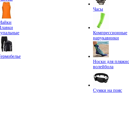
Часы
Майки
Плавки
купальные
Компрессионные
нарукавники
Термобелье
Носки для пляжн
волейбола
Сумки на пояс