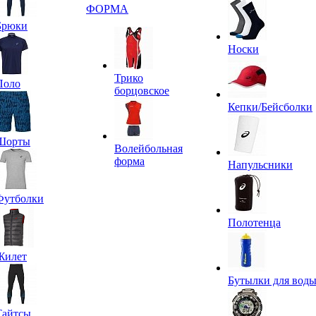
ФОРМА
Брюки
Носки
Трико
Поло
борцовское
Кепки/Бейсболки
Шорты
Волейбольная
форма
Напульсники
Футболки
Полотенца
Жилет
Бутылки для вод
Тайтсы