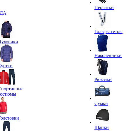
Перчатки
ДА
Гольфы гетры
Пуховики
Наколенники
Куртки
Рюкзаки
Спортивные
костюмы
Сумки
Толстовки
Шапки