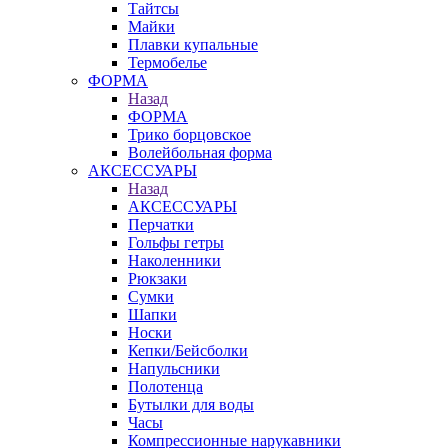
Тайтсы
Майки
Плавки купальные
Термобелье
ФОРМА
Назад
ФОРМА
Трико борцовское
Волейбольная форма
АКСЕССУАРЫ
Назад
АКСЕССУАРЫ
Перчатки
Гольфы гетры
Наколенники
Рюкзаки
Сумки
Шапки
Носки
Кепки/Бейсболки
Напульсники
Полотенца
Бутылки для воды
Часы
Компрессионные нарукавники