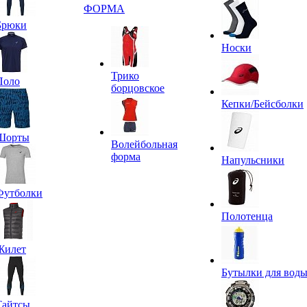
ФОРМА
Брюки
Носки
Трико
Поло
борцовское
Кепки/Бейсболки
Шорты
Волейбольная
форма
Напульсники
Футболки
Полотенца
Жилет
Бутылки для вод
Тайтсы