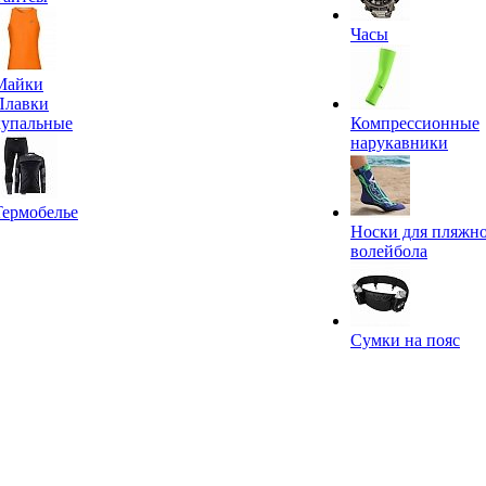
Часы
Майки
Плавки
купальные
Компрессионные
нарукавники
Термобелье
Носки для пляжн
волейбола
Сумки на пояс