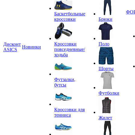
ФО
Баскетбольные
кроссовки
Брюки
Кроссовки
Поло
Дисконт
Новинки
повседневные/
ASICS
ходьба
Шорты
Футзалки,
бутсы
Футболки
Кроссовки для
тенниса
Жилет