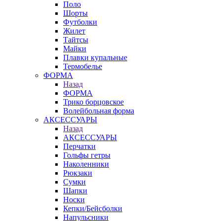
Поло
Шорты
Футболки
Жилет
Тайтсы
Майки
Плавки купальные
Термобелье
ФОРМА
Назад
ФОРМА
Трико борцовское
Волейбольная форма
АКСЕССУАРЫ
Назад
АКСЕССУАРЫ
Перчатки
Гольфы гетры
Наколенники
Рюкзаки
Сумки
Шапки
Носки
Кепки/Бейсболки
Напульсники