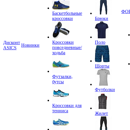
ФО
Баскетбольные
кроссовки
Брюки
Кроссовки
Поло
Дисконт
Новинки
повседневные/
ASICS
ходьба
Шорты
Футзалки,
бутсы
Футболки
Кроссовки для
тенниса
Жилет