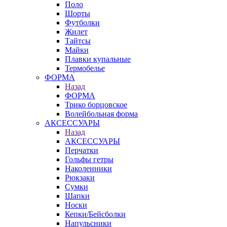
Поло
Шорты
Футболки
Жилет
Тайтсы
Майки
Плавки купальные
Термобелье
ФОРМА
Назад
ФОРМА
Трико борцовское
Волейбольная форма
АКСЕССУАРЫ
Назад
АКСЕССУАРЫ
Перчатки
Гольфы гетры
Наколенники
Рюкзаки
Сумки
Шапки
Носки
Кепки/Бейсболки
Напульсники