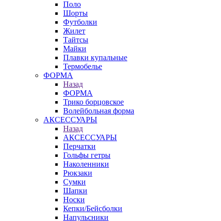
Поло
Шорты
Футболки
Жилет
Тайтсы
Майки
Плавки купальные
Термобелье
ФОРМА
Назад
ФОРМА
Трико борцовское
Волейбольная форма
АКСЕССУАРЫ
Назад
АКСЕССУАРЫ
Перчатки
Гольфы гетры
Наколенники
Рюкзаки
Сумки
Шапки
Носки
Кепки/Бейсболки
Напульсники