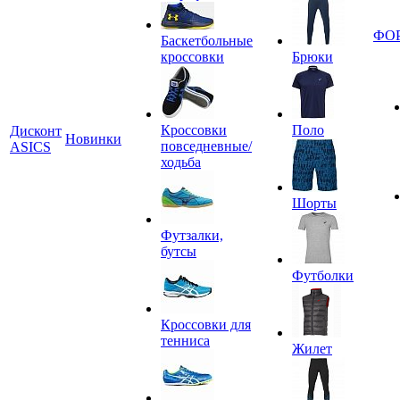
ФО
Баскетбольные
кроссовки
Брюки
Кроссовки
Поло
Дисконт
Новинки
повседневные/
ASICS
ходьба
Шорты
Футзалки,
бутсы
Футболки
Кроссовки для
тенниса
Жилет