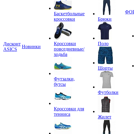
ФО
Баскетбольные
кроссовки
Брюки
Кроссовки
Поло
Дисконт
Новинки
повседневные/
ASICS
ходьба
Шорты
Футзалки,
бутсы
Футболки
Кроссовки для
тенниса
Жилет