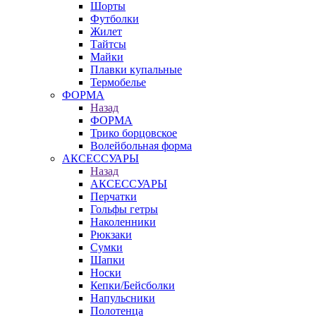
Шорты
Футболки
Жилет
Тайтсы
Майки
Плавки купальные
Термобелье
ФОРМА
Назад
ФОРМА
Трико борцовское
Волейбольная форма
АКСЕССУАРЫ
Назад
АКСЕССУАРЫ
Перчатки
Гольфы гетры
Наколенники
Рюкзаки
Сумки
Шапки
Носки
Кепки/Бейсболки
Напульсники
Полотенца